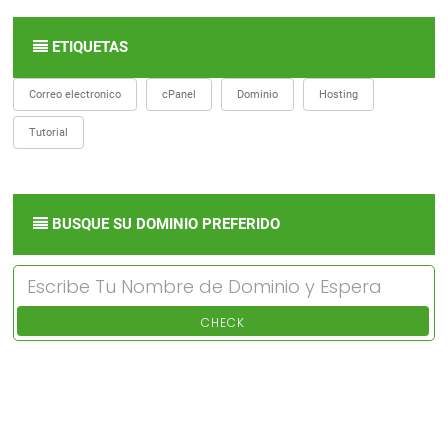
ETIQUETAS
Correo electronico
cPanel
Dominio
Hosting
Tutorial
BUSQUE SU DOMINIO PREFERIDO
CHECK