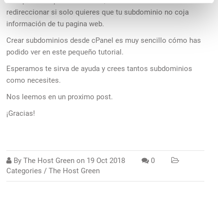
siempre vas a poder modificar, eliminar o incluso
redireccionar si solo quieres que tu subdominio no coja
información de tu pagina web.
Crear subdominios desde cPanel es muy sencillo cómo has
podido ver en este pequeño tutorial.
Esperamos te sirva de ayuda y crees tantos subdominios
como necesites.
Nos leemos en un proximo post.
¡Gracias!
By
The Host Green
on
19 Oct 2018
0
Categories /
The Host Green