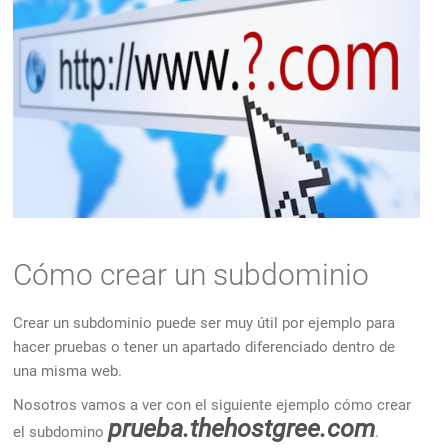
Cómo crear un subdominio
Crear un subdominio puede ser muy útil por ejemplo para
hacer pruebas o tener un apartado diferenciado dentro de
una misma web.
Nosotros vamos a ver con el siguiente ejemplo cómo crear
prueba.thehostgree.com
el subdomino
.