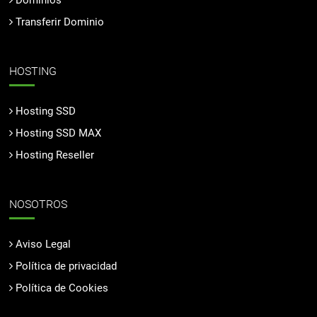
Dominios
Transferir Dominio
HOSTING
Hosting SSD
Hosting SSD MAX
Hosting Reseller
NOSOTROS
Aviso Legal
Política de privacidad
Política de Cookies