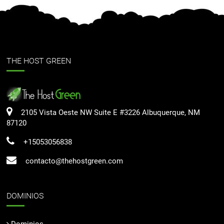
THE HOST GREEN
2105 Vista Oeste NW Suite E #3226 Albuquerque, NM
87120
+15053056838
contacto@thehostgreen.com
DOMINIOS